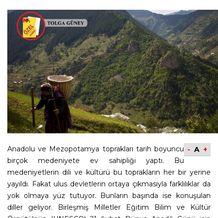
Anadolu ve Mezopotamya toprakları tarih boyuncu
-
A
+
birçok medeniyete ev sahipliği yaptı. Bu
medeniyetlerin dili ve kültürü bu toprakların her bir yerine
yayıldı. Fakat ulus devletlerin ortaya çıkmasıyla farklılıklar da
yok olmaya yüz tutuyor. Bunların başında ise konuşulan
diller geliyor. Birleşmiş Milletler Eğitim Bilim ve Kültür