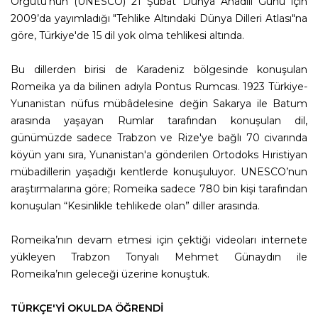
Örgütü'nün (UNESCO) 21 Şubat Dünya Anadili Günü için
2009’da yayımladığı "Tehlike Altındaki Dünya Dilleri Atlası"na
göre, Türkiye'de 15 dil yok olma tehlikesi altında.
Bu dillerden birisi de Karadeniz bölgesinde konuşulan
Romeika ya da bilinen adıyla Pontus Rumcası. 1923 Türkiye-
Yunanistan nüfus mübâdelesine değin Sakarya ile Batum
arasında yaşayan Rumlar tarafından konuşulan dil,
günümüzde sadece Trabzon ve Rize'ye bağlı 70 civarında
köyün yanı sıra, Yunanistan'a gönderilen Ortodoks Hıristiyan
mübadillerin yaşadığı kentlerde konuşuluyor. UNESCO’nun
araştırmalarına göre; Romeika sadece 780 bin kişi tarafından
konuşulan “Kesinlikle tehlikede olan” diller arasında.
Romeika’nın devam etmesi için çektiği videoları internete
yükleyen Trabzon Tonyalı Mehmet Günaydın ile
Romeika’nın geleceği üzerine konuştuk.
TÜRKÇE'Yİ OKULDA ÖĞRENDİ